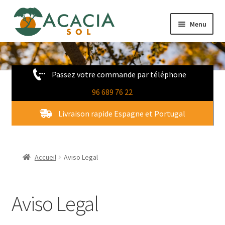
Aller
Aller
Menu
à
au
la
contenu
Boutique
navigation
Passez votre commande par téléphone
Novedades
96 689 76 22
Qui sommes nous
Livraison rapide Espagne et Portugal
Contact
Accueil
Aviso Legal
Aviso Legal