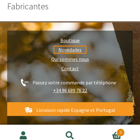
Fabricantes
Boutique
Novedades
Qui sommes nous
Contact
Passez votre commande par téléphone
+34 96 689 76 22
Livraison rapide Espagne et Portugal
© Acacia Soluciones. Produits naturels 2026
0
Recherche
Recherche