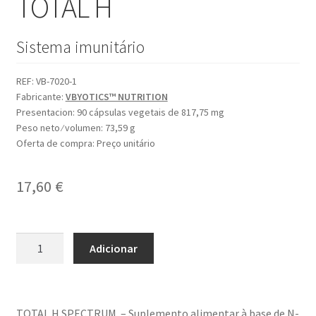
TOTAL H
Sistema imunitário
REF:
VB-7020-1
Fabricante:
VBYOTICS™ NUTRITION
Presentacion:
90 cápsulas vegetais de 817,75 mg
Peso neto ⁄ volumen:
73,59 g
Oferta de compra:
Preço unitário
17,60
€
Quantidade
Adicionar
de
TOTAL
H
TOTAL H SPECTRUM – Suplemento alimentar à base de N-