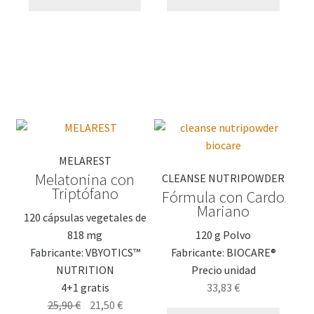
era:
es:
37,13 €.
30,65 €.
MELAREST
Melatonina con
CLEANSE NUTRIPOWDER
Triptófano
Fórmula con Cardo
Mariano
120 cápsulas vegetales de
818 mg
120 g Polvo
Fabricante: VBYOTICS™
Fabricante: BIOCARE®
NUTRITION
Precio unidad
4+1 gratis
33,83
€
El
El
25,90
€
21,50
€