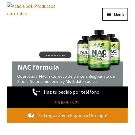
Ir
Ir
Menú
a
al
la
contenido
Tienda
navegación
Novedades
Quienes Somos
COMPRAR AHORA
NAC fórmula
Contacto
Quercetina, NAC, Exto. seco de Llantén, Bisglicinato de
Zinc, L-Seleniometionina y Molibdato sódico.
Haz tu pedido por teléfono
96 689 76 22
Entrega rápida España y Portugal