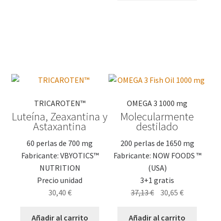
TRICAROTEN™
OMEGA 3 1000 mg
Luteína, Zeaxantina y
Molecularmente
Astaxantina
destilado
60 perlas de 700 mg
200 perlas de 1650 mg
Fabricante: VBYOTICS™
Fabricante: NOW FOODS ™
NUTRITION
(USA)
Precio unidad
3+1 gratis
El
El
30,40
€
37,13
€
30,65
€
precio
precio
original
actual
Añadir al carrito
Añadir al carrito