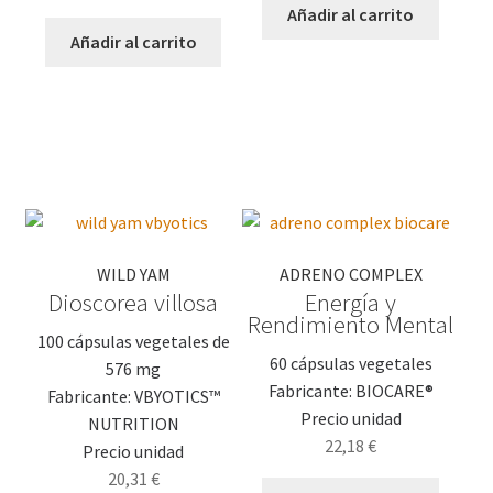
precio
precio
Añadir al carrito
original
actual
Añadir al carrito
era:
es:
25,90 €.
21,50 €.
WILD YAM
ADRENO COMPLEX
Dioscorea villosa
Energía y
Rendimiento Mental
100 cápsulas vegetales de
60 cápsulas vegetales
576 mg
Fabricante: BIOCARE®
Fabricante: VBYOTICS™
Precio unidad
NUTRITION
22,18
€
Precio unidad
20,31
€