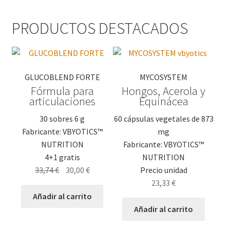
PRODUCTOS DESTACADOS
GLUCOBLEND FORTE
MYCOSYSTEM
Fórmula para
Hongos, Acerola y
articulaciones
Equinácea
30 sobres 6 g
60 cápsulas vegetales de 873
Fabricante: VBYOTICS™
mg
NUTRITION
Fabricante: VBYOTICS™
4+1 gratis
NUTRITION
El
El
33,74
€
30,00
€
Precio unidad
precio
precio
23,33
€
original
actual
Añadir al carrito
era:
es:
Añadir al carrito
33,74 €.
30,00 €.