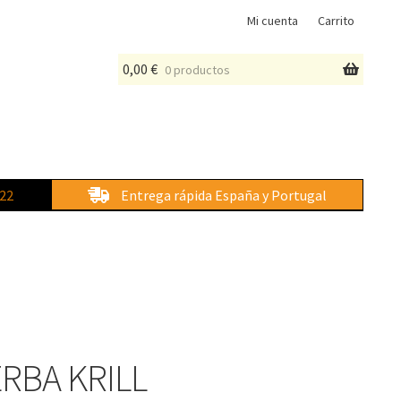
Mi cuenta
Carrito
0,00
€
0 productos
 22
Entrega rápida España y Portugal
RBA KRILL