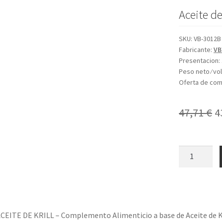
Aceite de
SKU:
VB-3012B
Fabricante:
VB
Presentacion:
Peso neto ⁄ v
Oferta de co
E
47,71
€
4
p
o
SUPERBA
KRILL
e
cantidad
4
EITE DE KRILL – Complemento Alimenticio a base de Aceite de Kr