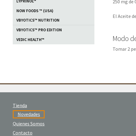
LYPRINOL™
250 mg de 
NOW FOODS ™ (USA)
El Aceite d
VBYOTICS™ NUTRITION
VBYOTICS™ PRO EDITION
Modo d
VEDIC HEALTH™
Tomar 2 per
Tienda
Novedades
Quienes Somos
Contacto