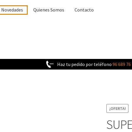
Novedades
Quienes Somos
Contacto
Haz tu pedido por teléfono
96 689 76
¡OFERTA!
SUPE