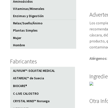
Aminoácidos
Vitaminas/Minerales
Adverte
Enzimas y Digestión
Los complem
Relax/Sueño/Ánimo
recomendada
Plantas Simples
cáscara, di
Mujer
producto, q
Hombre
contaminac
Alérgenos:
Fabricantes
ALYVIUM™-SOLVITAE MEDICAL
Ingredi
ASTAREAL™ de Suecia
BIOCARE®
C-LIVE CALOSTRO
Otra In
CRYSTAL MIND™ Noruega