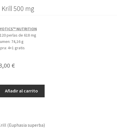
 Krill 500 mg
YOTICS™ NUTRITION
120 perlas de 618 mg
olumen:
74,16 g
mpra:
4+1 gratis
l
El
3,00
€
recio
precio
riginal
actual
Añadir al carrito
ra:
es:
7,71 €.
43,00 €.
ill (Euphasia superba)