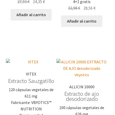
El
El
27,93
€
24,35
€
4+1 gratis
precio
precio
El
El
32,98
€
28,56
€
original
actual
precio
precio
Añadir al carrito
era:
es:
original
actual
Añadir al carrito
27,93 €.
24,35 €.
era:
es:
32,98 €.
28,56 €.
VITEX
Extracto Sauzgatillo
ALLICIN 10000
120 cápsulas vegetales de
Extracto de ajo
611 mg
desodorizado
Fabricante: VBYOTICS™
100 cápsulas vegetales de
NUTRITION
626 mg