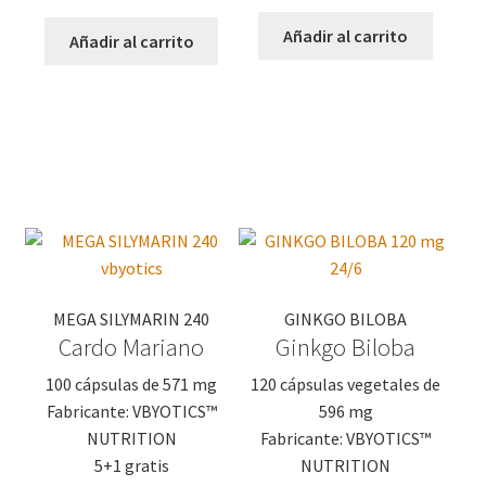
precio
precio
precio
precio
original
actual
Añadir al carrito
original
actual
Añadir al carrito
era:
es:
era:
es:
28,82 €.
25,00 €.
43,89 €.
37,00 €.
MEGA SILYMARIN 240
GINKGO BILOBA
Cardo Mariano
Ginkgo Biloba
100 cápsulas de 571 mg
120 cápsulas vegetales de
Fabricante: VBYOTICS™
596 mg
NUTRITION
Fabricante: VBYOTICS™
5+1 gratis
NUTRITION