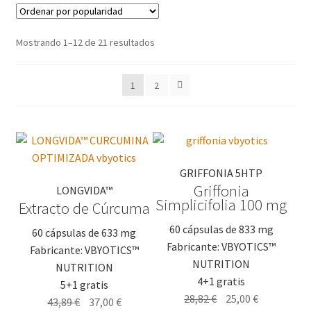
Mostrando 1–12 de 21 resultados
1
2
GRIFFONIA 5HTP
Griffonia
LONGVIDA™
Simplicifolia 100 mg
Extracto de Cúrcuma
60 cápsulas de 833 mg
60 cápsulas de 633 mg
Fabricante: VBYOTICS™
Fabricante: VBYOTICS™
NUTRITION
NUTRITION
4+1 gratis
5+1 gratis
El
El
28,82
€
25,00
€
El
El
43,89
€
37,00
€