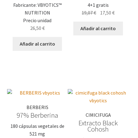
Fabricante: VBYOTICS™
4+1 gratis
El
El
NUTRITION
19,07
€
17,50
€
precio
precio
Precio unidad
original
actual
26,50
€
Añadir al carrito
era:
es:
19,07 €.
17,50 €.
Añadir al carrito
BERBERIS
97% Berberina
CIMICIFUGA
Extracto Black
180 cápsulas vegetales de
Cohosh
521 mg