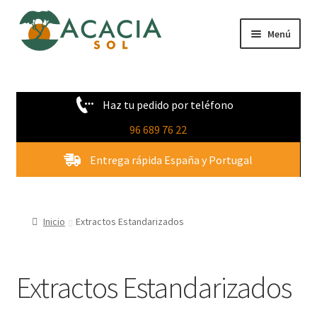
Ir
Ir
Menú
a
al
la
contenido
Tienda
navegación
Haz tu pedido por teléfono
Novedades
96 689 76 22
Quienes Somos
Entrega rápida España y Portugal
Contacto
Inicio
Extractos Estandarizados
Extractos Estandarizados