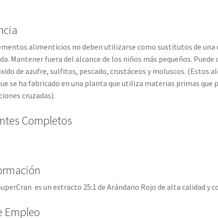
ncia
entos alimenticios no deben utilizarse como sustitutos de una di
. Mantener fuera del alcance de los niños más pequeños. Puede con
óxido de azufre, sulfitos, pescado, crustáceos y moluscos. (Estos
ue se ha fabricado en una planta que utiliza materias primas que
iones cruzadas).
entes Completos
formación
uperCran es un extracto 25:1 de Arándano Rojo de alta calidad y c
e Empleo