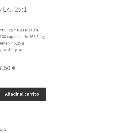
 Ext. 25:1
YOTICS™ NUTRITION
100 cápsulas de 462,5 mg
olumen:
46,25 g
mpra:
4+1 gratis
l
El
7,50
€
recio
precio
riginal
actual
Añadir al carrito
ra:
es:
9,07 €.
17,50 €.
ojo