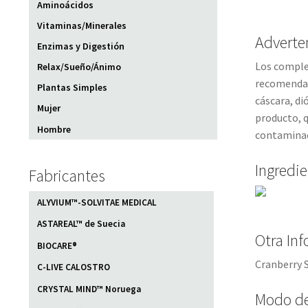
Aminoácidos
Vitaminas/Minerales
Adverte
Enzimas y Digestión
Los complem
Relax/Sueño/Ánimo
recomendada
Plantas Simples
cáscara, di
Mujer
producto, q
Hombre
contaminac
Ingredi
Fabricantes
ALYVIUM™-SOLVITAE MEDICAL
ASTAREAL™ de Suecia
Otra In
BIOCARE®
Cranberry S
C-LIVE CALOSTRO
CRYSTAL MIND™ Noruega
Modo d