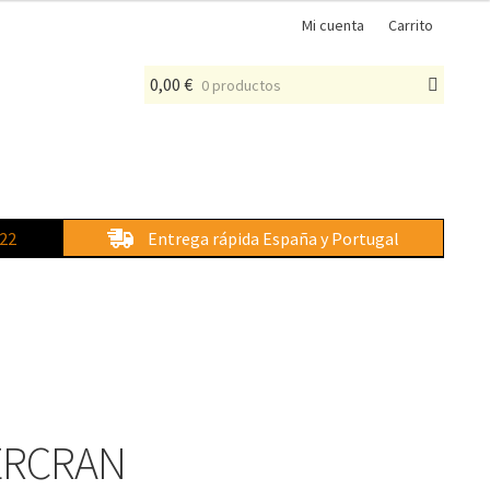
Mi cuenta
Carrito
0,00
€
0 productos
 22
Entrega rápida España y Portugal
ERCRAN