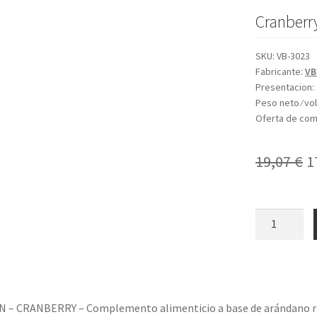
Cranberry
SKU:
VB-3023
Fabricante:
VB
Presentacion:
Peso neto ⁄ v
Oferta de co
E
19,07
€
1
p
o
SUPERCRAN
cantidad
e
1
– CRANBERRY – Complemento alimenticio a base de arándano r