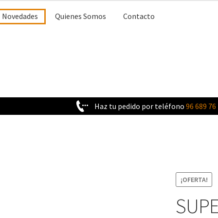
Novedades
Quienes Somos
Contacto
Haz tu pedido por teléfono
96 689 76
¡OFERTA!
SUP