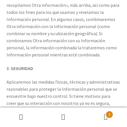
recopilamos Otra información», más arriba, así como para
todos los fines para los que usamos y revelamos la
Información personal. En algunos casos, combinaremos
Otra información con la Información personal (como
combinar su nombre y su ubicación geográfica). Si
combinamos Otra información con su Información
personal, la información combinada la trataremos como
Información personal mientras esté combinada.
3. SEGURIDAD
Aplicaremos las medidas físicas, técnicas y administrativas
razonables para proteger la Información personal que se
encuentre bajo nuestro control. Si tiene motivos para
creer que su interacción con nosotros ya no es segura,
notifíquenoslo inmediatamente conforme a la sección
0
«Contacto», que se incluye más adelante.
Buscar
Buscar