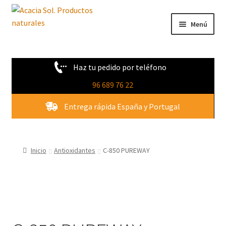
Ir
Ir
Menú
a
al
la
contenido
Tienda
navegación
Haz tu pedido por teléfono
Novedades
96 689 76 22
Quienes Somos
Entrega rápida España y Portugal
Contacto
Inicio
Antioxidantes
C-850 PUREWAY