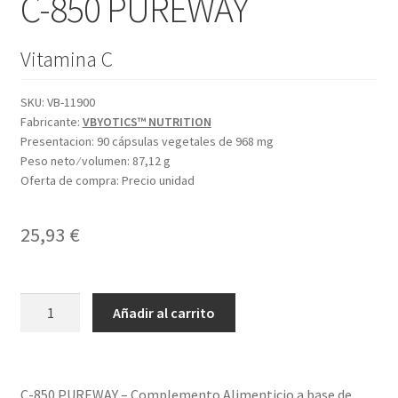
C-850 PUREWAY
Vitamina C
SKU:
VB-11900
Fabricante:
VBYOTICS™ NUTRITION
Presentacion:
90 cápsulas vegetales de 968 mg
Peso neto ⁄ volumen:
87,12 g
Oferta de compra:
Precio unidad
25,93
€
C-
Añadir al carrito
850
PUREWAY
cantidad
C-850 PUREWAY – Complemento Alimenticio a base de