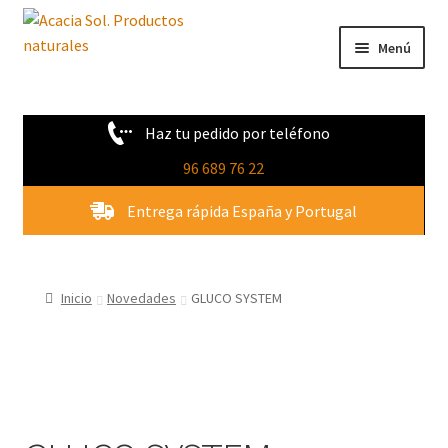
Ir
Ir
Menú
a
al
la
contenido
Tienda
navegación
Haz tu pedido por teléfono
Novedades
96 689 76 22
Quienes Somos
Entrega rápida España y Portugal
Contacto
Inicio
Novedades
GLUCO SYSTEM