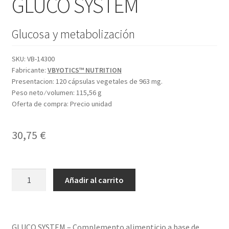
GLUCO SYSTEM
Glucosa y metabolización
SKU:
VB-14300
Fabricante:
VBYOTICS™ NUTRITION
Presentacion:
120 cápsulas vegetales de 963 mg.
Peso neto ⁄ volumen:
115,56 g
Oferta de compra:
Precio unidad
30,75
€
GLUCO
Añadir al carrito
SYSTEM
cantidad
GLUCO SYSTEM – Complemento alimenticio a base de