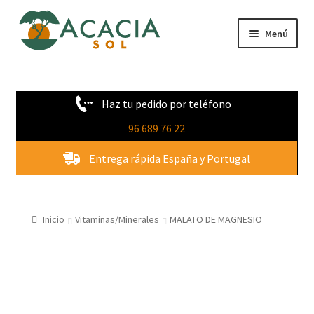
Ir
Ir
Menú
a
al
la
contenido
Tienda
navegación
Haz tu pedido por teléfono
Novedades
96 689 76 22
Quienes Somos
Entrega rápida España y Portugal
Contacto
Inicio
Vitaminas/Minerales
MALATO DE MAGNESIO