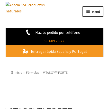
Ir
Ir
Menú
a
al
la
contenido
Tienda
navegación
Haz tu pedido por teléfono
Novedades
96 689 76 22
Quienes Somos
Entrega rápida España y Portugal
Contacto
Inicio
Fórmulas
VITASOY™ FORTE