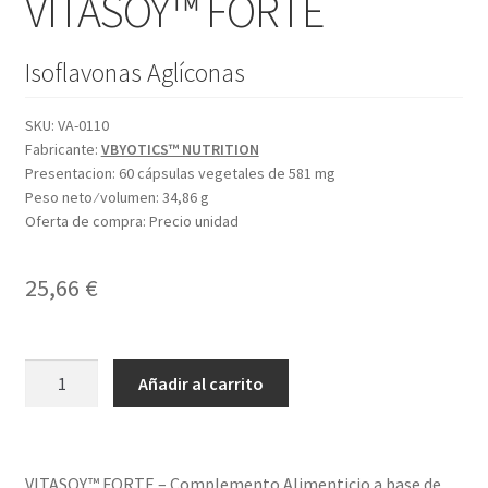
VITASOY™ FORTE
Isoflavonas Aglíconas
SKU:
VA-0110
Fabricante:
VBYOTICS™ NUTRITION
Presentacion:
60 cápsulas vegetales de 581 mg
Peso neto ⁄ volumen:
34,86 g
Oferta de compra:
Precio unidad
25,66
€
VITASOY™
Añadir al carrito
FORTE
cantidad
VITASOY™ FORTE – Complemento Alimenticio a base de